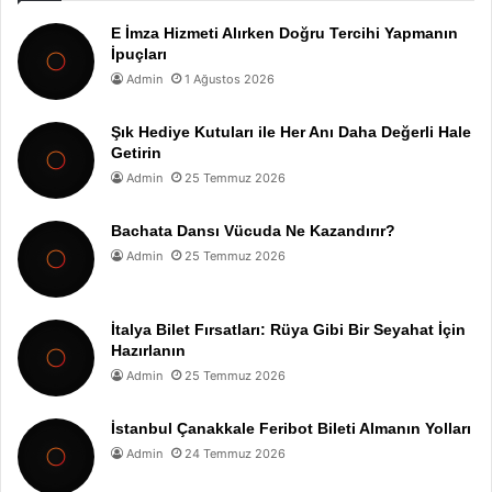
E İmza Hizmeti Alırken Doğru Tercihi Yapmanın
İpuçları
Admin
1 Ağustos 2026
Şık Hediye Kutuları ile Her Anı Daha Değerli Hale
Getirin
Admin
25 Temmuz 2026
Bachata Dansı Vücuda Ne Kazandırır?
Admin
25 Temmuz 2026
İtalya Bilet Fırsatları: Rüya Gibi Bir Seyahat İçin
Hazırlanın
Admin
25 Temmuz 2026
İstanbul Çanakkale Feribot Bileti Almanın Yolları
Admin
24 Temmuz 2026