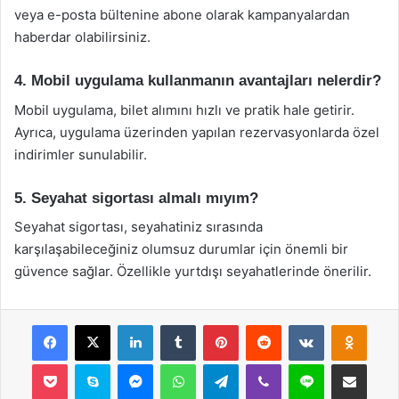
veya e-posta bültenine abone olarak kampanyalardan
haberdar olabilirsiniz.
4. Mobil uygulama kullanmanın avantajları nelerdir?
Mobil uygulama, bilet alımını hızlı ve pratik hale getirir.
Ayrıca, uygulama üzerinden yapılan rezervasyonlarda özel
indirimler sunulabilir.
5. Seyahat sigortası almalı mıyım?
Seyahat sigortası, seyahatiniz sırasında
karşılaşabileceğiniz olumsuz durumlar için önemli bir
güvence sağlar. Özellikle yurtdışı seyahatlerinde önerilir.
Facebook
X
LinkedIn
Tumblr
Pinterest
Reddit
VKontakte
Odnok
Pocket
Skype
Messenger
WhatsApp
Telegram
Viber
Line
E-Posta ile payla