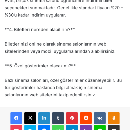
Evet, birçok sinema salonu öğrencilere indirimli bilet
seçenekleri sunmaktadır. Genellikle standart fiyatın %20 –
%30’u kadar indirim uygulanır.
**4. Biletleri nereden alabilirim?**
Biletlerinizi online olarak sinema salonlarının web
sitelerinden veya mobil uygulamalarından alabilirsiniz.
**5. Özel gösterimler olacak mı?**
Bazı sinema salonları, özel gösterimler düzenleyebilir. Bu
tür gösterimler hakkında bilgi almak için sinema
salonlarının web sitelerini takip edebilirsiniz.
Facebook
X
LinkedIn
Tumblr
Pinterest
Reddit
VKontakte
Odnok
Pocket
Skype
Messenger
WhatsApp
Telegram
Viber
Line
E-Posta ile payla