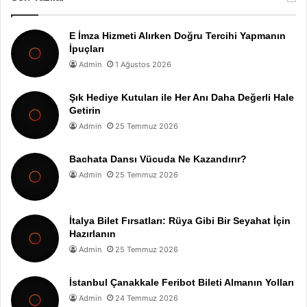
E İmza Hizmeti Alırken Doğru Tercihi Yapmanın
İpuçları
Admin
1 Ağustos 2026
Şık Hediye Kutuları ile Her Anı Daha Değerli Hale
Getirin
Admin
25 Temmuz 2026
Bachata Dansı Vücuda Ne Kazandırır?
Admin
25 Temmuz 2026
İtalya Bilet Fırsatları: Rüya Gibi Bir Seyahat İçin
Hazırlanın
Admin
25 Temmuz 2026
İstanbul Çanakkale Feribot Bileti Almanın Yolları
Admin
24 Temmuz 2026