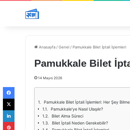
Anasayfa
/
Genel
/
Pamukkale Bilet İptali İşlemleri
Pamukkale Bilet İpta
14 Mayıs 2026
Facebook
X
Pamukkale Bilet İptali İşlemleri: Her Şey Bilm
Pamukkale'ye Nasıl Ulaşılır?
LinkedIn
Bilet Alma Süreci
Pinterest
Bilet İptali Neden Gerekebilir?
Pamukkale Bilet İptali İşlemleri