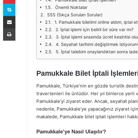
Skype
Önemli Noktalar
SSS (Sıkça Sorulan Sorular)
E-Posta ile paylaş
1. Pamukkale biletimi online aldım, iptal
Yazdır
2. İptal işlemi için belirli bir süre var mı?
3. İptal işlemi sırasında ücret kesintisi ol
4. Seyahat tarihimi değiştirmek istiyoru
5. İptal talebim onaylandıktan sonra iade
Pamukkale Bilet İptali İşlemle
Pamukkale, Türkiye’nin en gözde turistik destin
travertenleri ile ünlüdür. Her yıl binlerce yerli
Pamukkale’yi ziyaret eder. Ancak, seyahat planl
nedenle, Pamukkale’ye yapacağınız ziyaret için al
makalede, Pamukkale bilet iptali işlemleri hakkı
Pamukkale’ye Nasıl Ulaşılır?