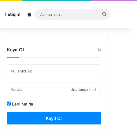
Sitemap
Arama
İletişim
yap
...
Kayıt Ol
Unuttunuz mu?
Beni hatırla
Kayıt Ol