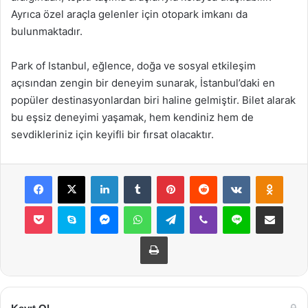
Ayrıca özel araçla gelenler için otopark imkanı da
bulunmaktadır.
Park of Istanbul, eğlence, doğa ve sosyal etkileşim
açısından zengin bir deneyim sunarak, İstanbul’daki en
popüler destinasyonlardan biri haline gelmiştir. Bilet alarak
bu eşsiz deneyimi yaşamak, hem kendiniz hem de
sevdikleriniz için keyifli bir fırsat olacaktır.
Facebook
X
LinkedIn
Tumblr
Pinterest
Reddit
VKontakte
Odnok
Pocket
Skype
Messenger
WhatsApp
Telegram
Viber
Line
E-Posta ile payla
Yazdır