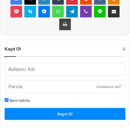
Pocket
Skype
Messenger
WhatsApp
Telegram
Viber
Line
E-Posta ile payla
Yazdır
Kayıt Ol
Unuttunuz mu?
Beni hatırla
Kayıt Ol