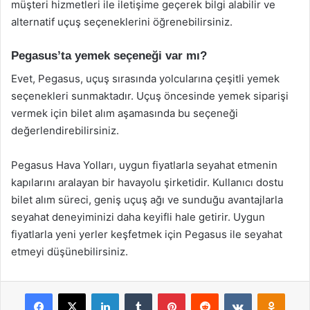
müşteri hizmetleri ile iletişime geçerek bilgi alabilir ve
alternatif uçuş seçeneklerini öğrenebilirsiniz.
Pegasus’ta yemek seçeneği var mı?
Evet, Pegasus, uçuş sırasında yolcularına çeşitli yemek
seçenekleri sunmaktadır. Uçuş öncesinde yemek siparişi
vermek için bilet alım aşamasında bu seçeneği
değerlendirebilirsiniz.
Pegasus Hava Yolları, uygun fiyatlarla seyahat etmenin
kapılarını aralayan bir havayolu şirketidir. Kullanıcı dostu
bilet alım süreci, geniş uçuş ağı ve sunduğu avantajlarla
seyahat deneyiminizi daha keyifli hale getirir. Uygun
fiyatlarla yeni yerler keşfetmek için Pegasus ile seyahat
etmeyi düşünebilirsiniz.
Facebook
X
LinkedIn
Tumblr
Pinterest
Reddit
VKontakte
Odnok