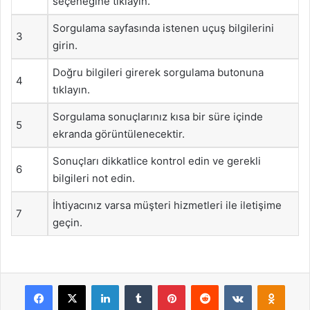
seçeneğine tıklayın.
Sorgulama sayfasında istenen uçuş bilgilerini
3
girin.
Doğru bilgileri girerek sorgulama butonuna
4
tıklayın.
Sorgulama sonuçlarınız kısa bir süre içinde
5
ekranda görüntülenecektir.
Sonuçları dikkatlice kontrol edin ve gerekli
6
bilgileri not edin.
İhtiyacınız varsa müşteri hizmetleri ile iletişime
7
geçin.
Facebook
X
LinkedIn
Tumblr
Pinterest
Reddit
VKontakte
Odnok