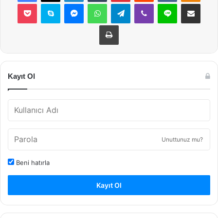
Pocket
Skype
Messenger
WhatsApp
Telegram
Viber
Line
E-Posta ile payla
Yazdır
Kayıt Ol
Unuttunuz mu?
Beni hatırla
Kayıt Ol