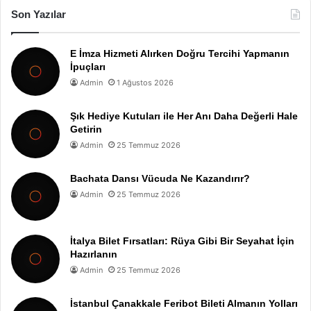
Son Yazılar
E İmza Hizmeti Alırken Doğru Tercihi Yapmanın
İpuçları
Admin
1 Ağustos 2026
Şık Hediye Kutuları ile Her Anı Daha Değerli Hale
Getirin
Admin
25 Temmuz 2026
Bachata Dansı Vücuda Ne Kazandırır?
Admin
25 Temmuz 2026
İtalya Bilet Fırsatları: Rüya Gibi Bir Seyahat İçin
Hazırlanın
Admin
25 Temmuz 2026
İstanbul Çanakkale Feribot Bileti Almanın Yolları