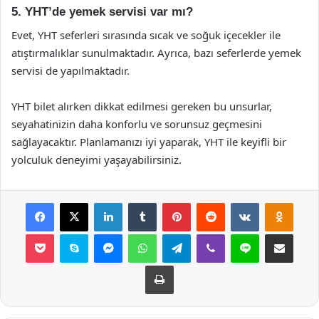
5. YHT’de yemek servisi var mı?
Evet, YHT seferleri sırasında sıcak ve soğuk içecekler ile
atıştırmalıklar sunulmaktadır. Ayrıca, bazı seferlerde yemek
servisi de yapılmaktadır.
YHT bilet alırken dikkat edilmesi gereken bu unsurlar,
seyahatinizin daha konforlu ve sorunsuz geçmesini
sağlayacaktır. Planlamanızı iyi yaparak, YHT ile keyifli bir
yolculuk deneyimi yaşayabilirsiniz.
Facebook
X
LinkedIn
Tumblr
Pinterest
Reddit
VKontakte
Odnok
Pocket
Skype
Messenger
WhatsApp
Telegram
Viber
Line
E-Posta ile payla
Yazdır