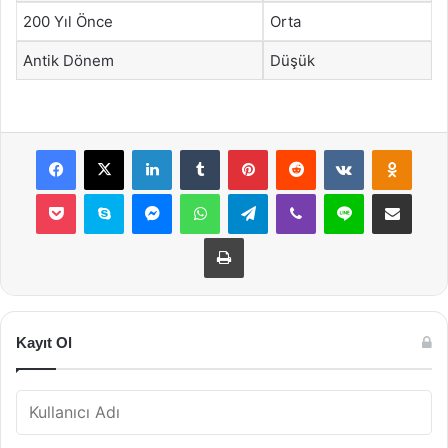
200 Yıl Önce
Orta
Antik Dönem
Düşük
Facebook
X
LinkedIn
Tumblr
Pinterest
Reddit
VKontakte
Odnok
Pocket
Skype
Messenger
WhatsApp
Telegram
Viber
Line
E-Posta ile payla
Yazdır
Kayıt Ol