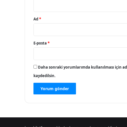
*
Ad
*
E-posta
*
Daha sonraki yorumlarımda kullanılması için adı
kaydedilsin.