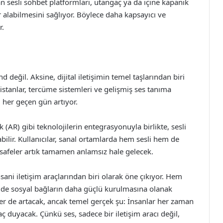
n sesli sohbet platformları, utangaç ya da içine kapanık
 alabilmesini sağlıyor. Böylece daha kapsayıcı ve
r.
d değil. Aksine, dijital iletişimin temel taşlarından biri
istanlar, tercüme sistemleri ve gelişmiş ses tanıma
li her geçen gün artıyor.
k (AR) gibi teknolojilerin entegrasyonuyla birlikte, sesli
lir. Kullanıcılar, sanal ortamlarda hem sesli hem de
esafeler artık tamamen anlamsız hale gelecek.
nsani iletişim araçlarından biri olarak öne çıkıyor. Hem
 de sosyal bağların daha güçlü kurulmasına olanak
kler de artacak, ancak temel gerçek şu: İnsanlar her zaman
ç duyacak. Çünkü ses, sadece bir iletişim aracı değil,