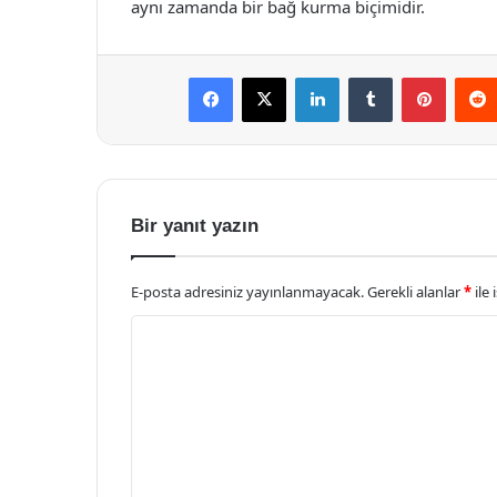
aynı zamanda bir bağ kurma biçimidir.
Facebook
X
LinkedIn
Tumblr
Pintere
Bir yanıt yazın
E-posta adresiniz yayınlanmayacak.
Gerekli alanlar
*
ile 
Y
o
r
u
m