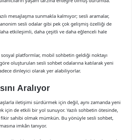
llanıcıların yaşam tarzına entegre olmuş durumda.
ılı mesajlaşma sunmakla kalmıyor; sesli aramalar,
nonim sesli odalar gibi pek çok gelişmiş özelliği de
aha etkileşimli, daha çeşitli ve daha eğlenceli hale
sosyal platformlar, mobil sohbetin geldiği noktayı
a göre oluşturulan sesli sohbet odalarına katılarak yeni
adece dinleyici olarak yer alabiliyorlar.
sını Aralıyor
şlarla iletişimi sürdürmek için değil, aynı zamanda yeni
k için de etkili bir yol sunuyor. Yazılı sohbetin ötesinde,
 fikir sahibi olmak mümkün. Bu yönüyle sesli sohbet,
ulmasına imkân tanıyor.