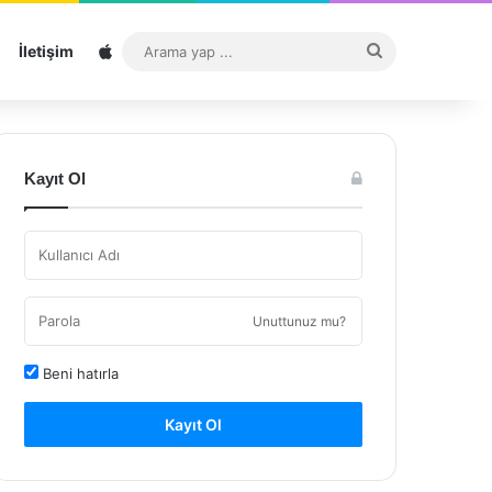
Sitemap
Arama
İletişim
yap
...
Kayıt Ol
Unuttunuz mu?
Beni hatırla
Kayıt Ol