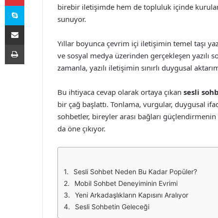
Skype
birebir iletişimde hem de topluluk içinde kurul
sunuyor.
E-Posta ile paylaş
Yıllar boyunca çevrim içi iletişimin temel taşı 
Yazdır
ve sosyal medya üzerinden gerçekleşen yazılı so
zamanla, yazılı iletişimin sınırlı duygusal aktarı
Bu ihtiyaca cevap olarak ortaya çıkan
sesli soh
bir çağ başlattı. Tonlama, vurgular, duygusal ifad
sohbetler, bireyler arası bağları güçlendirmenin y
da öne çıkıyor.
Sesli Sohbet Neden Bu Kadar Popüler?
Mobil Sohbet Deneyiminin Evrimi
Yeni Arkadaşlıkların Kapısını Aralıyor
Sesli Sohbetin Geleceği