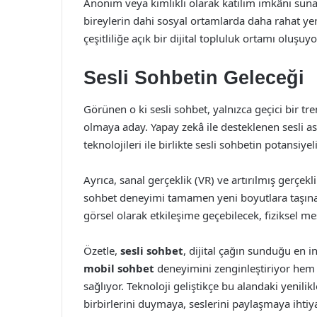
Anonim veya kimlikli olarak katılım imkânı suna
bireylerin dahi sosyal ortamlarda daha rahat yer
çeşitliliğe açık bir dijital topluluk ortamı oluşuyo
Sesli Sohbetin Geleceği
Görünen o ki sesli sohbet, yalnızca geçici bir tren
olmaya aday. Yapay zekâ ile desteklenen sesli as
teknolojileri ile birlikte sesli sohbetin potansiye
Ayrıca, sanal gerçeklik (VR) ve artırılmış gerçekli
sohbet deneyimi tamamen yeni boyutlara taşınabi
görsel olarak etkileşime geçebilecek, fiziksel m
Özetle,
sesli sohbet
, dijital çağın sunduğu en i
mobil sohbet
deneyimini zenginleştiriyor hem
sağlıyor. Teknoloji geliştikçe bu alandaki yenili
birbirlerini duymaya, seslerini paylaşmaya ihtiya