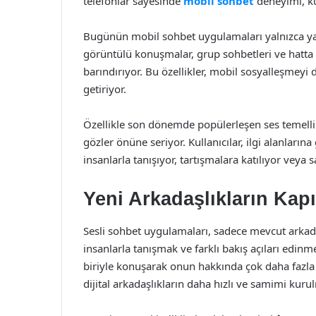
telefonlar sayesinde
mobil sohbet
deneyimi, ku
Bugünün mobil sohbet uygulamaları yalnızca yaz
görüntülü konuşmalar, grup sohbetleri ve hatta a
barındırıyor. Bu özellikler, mobil sosyalleşmeyi d
getiriyor.
Özellikle son dönemde popülerleşen ses temelli 
gözler önüne seriyor. Kullanıcılar, ilgi alanların
insanlarla tanışıyor, tartışmalara katılıyor veya s
Yeni Arkadaşlıkların Kapı
Sesli sohbet uygulamaları, sadece mevcut arkada
insanlarla tanışmak ve farklı bakış açıları edinme
biriyle konuşarak onun hakkında çok daha fazla
dijital arkadaşlıkların daha hızlı ve samimi kur