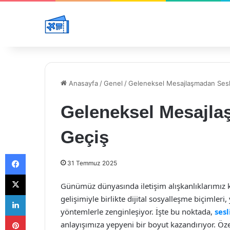
Anasayfa
/
Genel
/
Geleneksel Mesajlaşmadan Sesl
Geleneksel Mesajla
Geçiş
Facebook
31 Temmuz 2025
X
Günümüz dünyasında iletişim alışkanlıklarımız k
LinkedIn
gelişimiyle birlikte dijital sosyalleşme biçimleri
yöntemlerle zenginleşiyor. İşte bu noktada,
sesl
Pinterest
anlayışımıza yepyeni bir boyut kazandırıyor. Öze