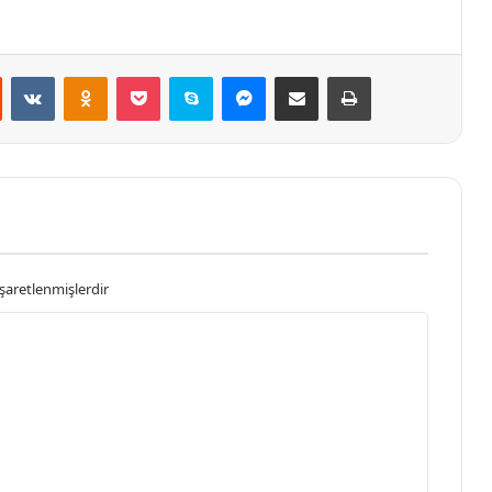
st
Reddit
VKontakte
Odnoklassniki
Pocket
Skype
Messenger
E-Posta ile paylaş
Yazdır
işaretlenmişlerdir