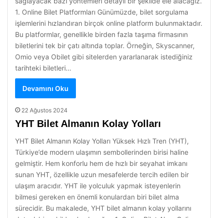
sağlayacak bazı yöntemleri detaylı bir şekilde ele alacağız.
1. Online Bilet Platformları Günümüzde, bilet sorgulama
işlemlerini hızlandıran birçok online platform bulunmaktadır.
Bu platformlar, genellikle birden fazla taşıma firmasının
biletlerini tek bir çatı altında toplar. Örneğin, Skyscanner,
Omio veya Obilet gibi sitelerden yararlanarak istediğiniz
tarihteki biletleri…
Devamını Oku
22 Ağustos 2024
YHT Bilet Almanın Kolay Yolları
YHT Bilet Almanın Kolay Yolları Yüksek Hızlı Tren (YHT),
Türkiye’de modern ulaşımın sembollerinden birisi haline
gelmiştir. Hem konforlu hem de hızlı bir seyahat imkanı
sunan YHT, özellikle uzun mesafelerde tercih edilen bir
ulaşım aracıdır. YHT ile yolculuk yapmak isteyenlerin
bilmesi gereken en önemli konulardan biri bilet alma
sürecidir. Bu makalede, YHT bilet almanın kolay yollarını