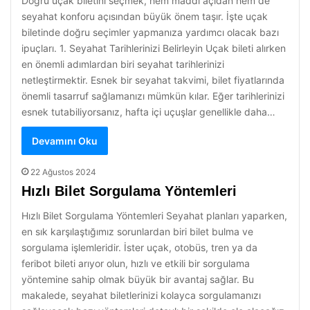
Doğru uçak biletini seçmek, hem maddi açıdan hem de
seyahat konforu açısından büyük önem taşır. İşte uçak
biletinde doğru seçimler yapmanıza yardımcı olacak bazı
ipuçları. 1. Seyahat Tarihlerinizi Belirleyin Uçak bileti alırken
en önemli adımlardan biri seyahat tarihlerinizi
netleştirmektir. Esnek bir seyahat takvimi, bilet fiyatlarında
önemli tasarruf sağlamanızı mümkün kılar. Eğer tarihlerinizi
esnek tutabiliyorsanız, hafta içi uçuşlar genellikle daha…
Devamını Oku
22 Ağustos 2024
Hızlı Bilet Sorgulama Yöntemleri
Hızlı Bilet Sorgulama Yöntemleri Seyahat planları yaparken,
en sık karşılaştığımız sorunlardan biri bilet bulma ve
sorgulama işlemleridir. İster uçak, otobüs, tren ya da
feribot bileti arıyor olun, hızlı ve etkili bir sorgulama
yöntemine sahip olmak büyük bir avantaj sağlar. Bu
makalede, seyahat biletlerinizi kolayca sorgulamanızı