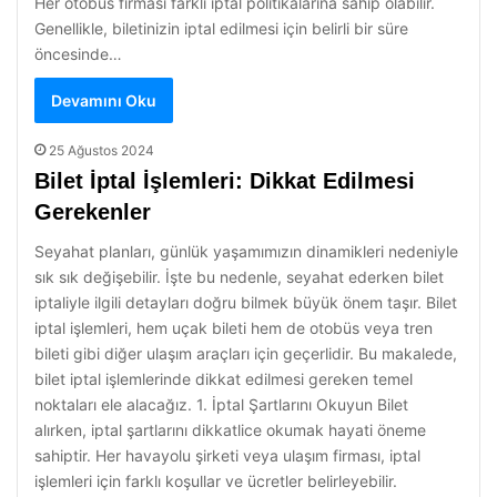
Her otobüs firması farklı iptal politikalarına sahip olabilir.
Genellikle, biletinizin iptal edilmesi için belirli bir süre
öncesinde…
Devamını Oku
25 Ağustos 2024
Bilet İptal İşlemleri: Dikkat Edilmesi
Gerekenler
Seyahat planları, günlük yaşamımızın dinamikleri nedeniyle
sık sık değişebilir. İşte bu nedenle, seyahat ederken bilet
iptaliyle ilgili detayları doğru bilmek büyük önem taşır. Bilet
iptal işlemleri, hem uçak bileti hem de otobüs veya tren
bileti gibi diğer ulaşım araçları için geçerlidir. Bu makalede,
bilet iptal işlemlerinde dikkat edilmesi gereken temel
noktaları ele alacağız. 1. İptal Şartlarını Okuyun Bilet
alırken, iptal şartlarını dikkatlice okumak hayati öneme
sahiptir. Her havayolu şirketi veya ulaşım firması, iptal
işlemleri için farklı koşullar ve ücretler belirleyebilir.