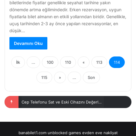
biletlerinde fiyatlar genellikle seyahat tarihine yakın
dönemde artma eğilimindedir. Erken rezervasyon, uygun
fiyatlarla bilet almanın en etkili yollarından biridir. Genellikle,
uçuş tarihinden 2-3 ay önce yapılan rezervasyonlar, en
düşük…
Devamını Oku
İlk
...
100
110
«
113
114
115
»
...
Son
Kırklareli Lüleburgaz Bilet Fırsatları
banabilet1.com
unblocked games
evden eve nakliyat