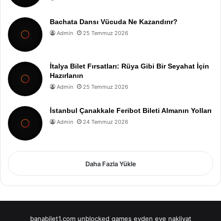
Bachata Dansı Vücuda Ne Kazandırır?
Admin
25 Temmuz 2026
İtalya Bilet Fırsatları: Rüya Gibi Bir Seyahat İçin
Hazırlanın
Admin
25 Temmuz 2026
İstanbul Çanakkale Feribot Bileti Almanın Yolları
Admin
24 Temmuz 2026
Daha Fazla Yükle
banabilet1.com
unblocked games
evden eve nakliyat