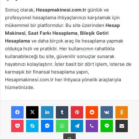
Sonuç olarak,
Hesapmakinesi.com.tr
günlük ve
profesyonel hesaplama ihtiyaçlarınızı karşılamak için
mükemmel bir platformdur. Bu site üzerinden
Hesap
Makinesi
,
Saat Farkı Hesaplama
,
Bileşik Getiri
Hesaplama
ve daha birçok araç ile hesaplama yapmak
oldukça hızlı ve pratiktir. Her kullanıcının rahatlıkla
kullanabileceği bu site, güvenilir sonuçlar sunarak
hayatınızı kolaylaştırır. İster basit bir dört işlem, isterse de
karmaşık bir finansal hesaplama yapın,
Hesapmakinesi.com.tr her ihtiyaca yönelik araçlarıyla
hizmetinizde.
Facebook
X
LinkedIn
Tumblr
Pinterest
Reddit
VKontakte
Odnok
Pocket
Skype
Messenger
WhatsApp
Telegram
Viber
Line
E-Posta ile payla
Yazdır