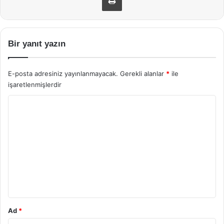
Bir yanıt yazın
E-posta adresiniz yayınlanmayacak.
Gerekli alanlar
*
ile
işaretlenmişlerdir
Y
o
r
u
m
*
Ad
*